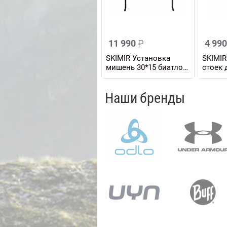
11 990
₽
4 99
SKIMIR Установка
SKIMI
мишень 30*15 биатлон
стоек 
N
мишен
N
Наши бренды