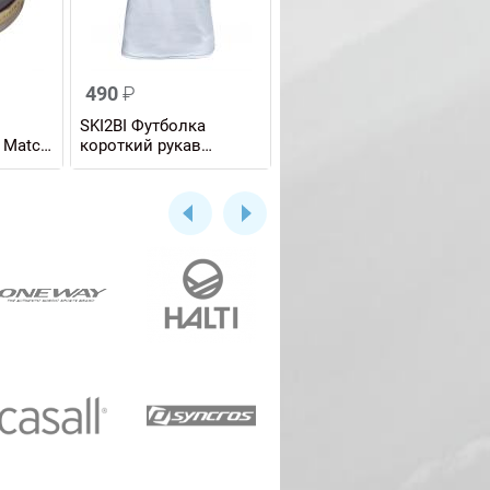
490
₽
490
₽
SKI2BI Футболка
SKI2BI Футболка
 Match
короткий рукав
короткий рукав
гр.,
БИАТЛОН детская
БИАТЛОН детская
ук