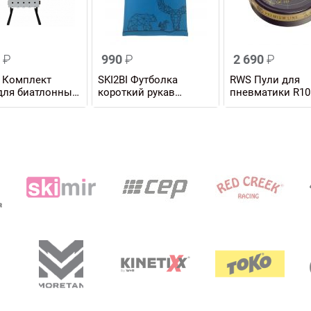
0
₽
990
₽
2 690
₽
R Комплект
SKI2BI Футболка
RWS Пули для
для биатлонных
короткий рукав
пневматики R10
ных установок
САХАЛИН22 UNISEX
Rifle 4,5 мм, 0,53 
упаковка 500 шт