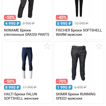
-50%
-45%
4 990
₽
5 990
₽
9 990
₽
10 990
₽
NONAME Брюки
FISCHER Брюки SOFTSHELL
утепленные GRASSI PANTS
WARM мужские
-50%
-70%
8 990
₽
1 990
₽
17 990
₽
6 690
₽
HALTI Брюки FALUN
SKIMIR Брюки RUNNING
SOFTSHELL женские
SPEED мужские