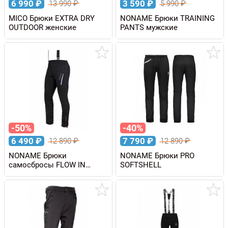
6 990
₽
3 590
₽
13 990
₽
5 990
₽
MICO Брюки EXTRA DRY
NONAME Брюки TRAINING
OUTDOOR женские
PANTS мужские
-50%
-40%
6 490
₽
7 790
₽
12 890
₽
12 890
₽
NONAME Брюки
NONAME Брюки PRO
самосбросы FLOW IN
SOFTSHELL
MOTION PANTS