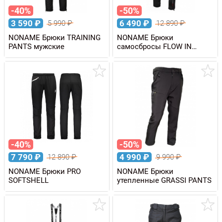
-40%
-50%
3 590
₽
6 490
₽
5 990
₽
12 890
₽
NONAME Брюки TRAINING
NONAME Брюки
PANTS мужские
самосбросы FLOW IN
MOTION PANTS
-40%
-50%
7 790
₽
4 990
₽
12 890
₽
9 990
₽
NONAME Брюки PRO
NONAME Брюки
SOFTSHELL
утепленные GRASSI PANTS