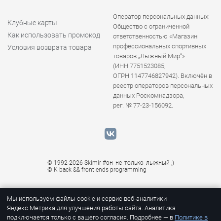
Оператор персональных данных:
Клубные карты
Общество с ограниченной
Как использовать промокод
ответственностью «Магазин
профессиональных спортивных
Условия возврата товара
товаров „Лыжный Мир“»
(ИНН 7751523085,
ОГРН 1147746827942). Включён в
реестр операторов персональных
данных Роскомнадзора,
рег. № 77-23-156092.
© 1992-2026 Skimir #он_не_только_лыжный ;)
© K
back && front ends programming
Мы используем файлы cookie и сервис веб-аналитики
Яндекс.Метрика для улучшения работы сайта. Аналитика
подключается только с вашего согласия. Подробнее — в
Политике в