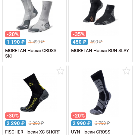
-20%
-35%
1 190
₽
450
₽
1 490
₽
690
₽
MORETAN Носки CROSS
MORETAN Носки RUN SLAY
SKI
-30%
-20%
2 290
₽
2 990
₽
3 290
₽
3 750
₽
FISCHER Носки XC SHORT
UYN Носки CROSS