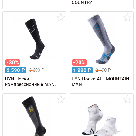
COUNTRY
-30%
-20%
2 590
₽
1 990
₽
3 690
₽
2 490
₽
UYN Носки
UYN Носки ALL MOUNTAIN
компрессионные MAN
MAN
RACE SHAPE