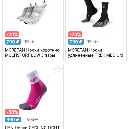
-20%
-20%
790
₽
790
₽
990
₽
990
₽
MORETAN Носки короткие
MORETAN Носки
MULTISPORT LOW 3 пары
удлиненные TREK MEDIUM
-50%
990
₽
1 990
₽
UYN Носки CYCLING LIGHT