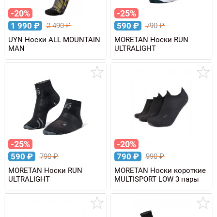
-20%
-25%
1 990
₽
590
₽
2 490
₽
790
₽
UYN Носки ALL MOUNTAIN
MORETAN Носки RUN
MAN
ULTRALIGHT
-25%
-20%
590
₽
790
₽
790
₽
990
₽
MORETAN Носки RUN
MORETAN Носки короткие
ULTRALIGHT
MULTISPORT LOW 3 пары