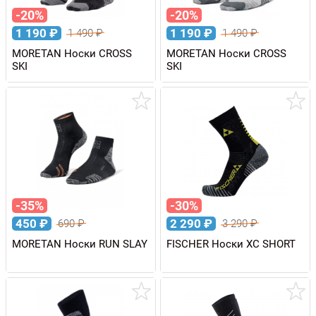
-20%
-20%
1 190
₽
1 190
₽
1 490
₽
1 490
₽
MORETAN Носки CROSS
MORETAN Носки CROSS
SKI
SKI
-35%
-30%
450
₽
2 290
₽
690
₽
3 290
₽
MORETAN Носки RUN SLAY
FISCHER Носки XC SHORT