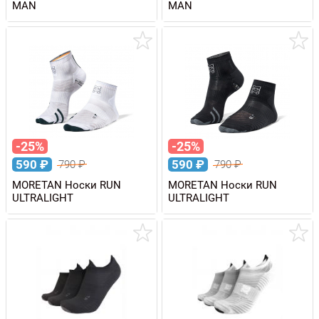
MAN
MAN
-25%
-25%
590
₽
590
₽
790
₽
790
₽
MORETAN Носки RUN
MORETAN Носки RUN
ULTRALIGHT
ULTRALIGHT