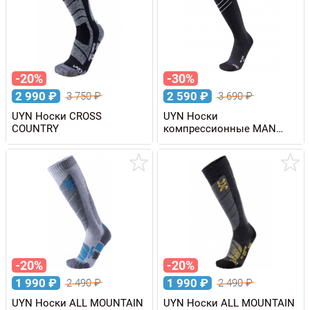
-20%
-30%
2 990
₽
2 590
₽
3 750
₽
3 690
₽
UYN Носки CROSS
UYN Носки
COUNTRY
компрессионные MAN
RACE SHAPE
-20%
-20%
1 990
₽
1 990
₽
2 490
₽
2 490
₽
UYN Носки ALL MOUNTAIN
UYN Носки ALL MOUNTAIN