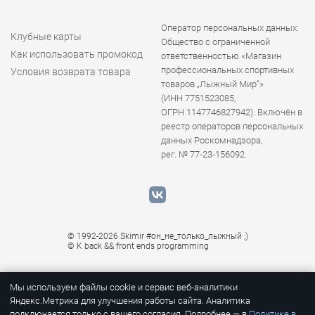
Оператор персональных данных:
Клубные карты
Общество с ограниченной
Как использовать промокод
ответственностью «Магазин
профессиональных спортивных
Условия возврата товара
товаров „Лыжный Мир“»
(ИНН 7751523085,
ОГРН 1147746827942). Включён в
реестр операторов персональных
данных Роскомнадзора,
рег. № 77-23-156092.
© 1992-2026 Skimir #он_не_только_лыжный ;)
© K
back && front ends programming
Мы используем файлы cookie и сервис веб-аналитики
Яндекс.Метрика для улучшения работы сайта. Аналитика
подключается только с вашего согласия. Подробнее — в
Политике в