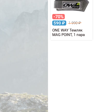
-70%
590
₽
1 990
₽
ONE WAY Темляк
MAG POINT, 1 пара