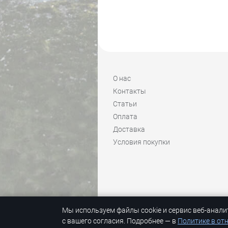
О нас
Контакты
Статьи
Оплата
Доставка
Условия покупки
Мы используем файлы cookie и сервис веб-анали
© 1992-2026 Skimir #он_не_только_лыж
с вашего согласия. Подробнее — в
Политике в от
© K
back && front ends programming