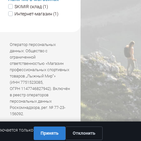
SKIMIR склад (1)
Интернет-магазин (1)
Оператор персональных
данных: Общество с
ограниченной
ответственностью «Магазин
профессиональных спортивных
товаров „Лыжный Мир“»
(ИНН 7751523085,
ОГРН 1147746827942). Включён
в реестр операторов
персональных данных
Роскомнадзора, рег. № 77-23-
156092.
лючается только
Принять
Отклонить