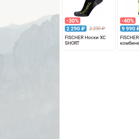
-30%
-40%
2 290
₽
9 990
3 290
₽
FISCHER Носки XC
FISCHER
SHORT
комбине
мужско