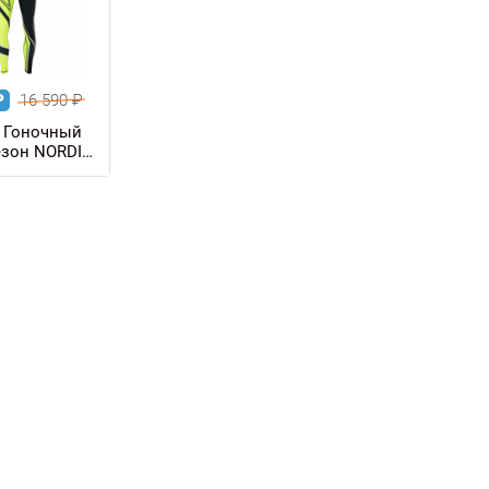
₽
16 590
₽
 Гоночный
зон NORDIC
й