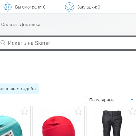
Вы смотрели:
0
Закладки:
0
Оплата
Доставка
динавская ходьба
Популярные