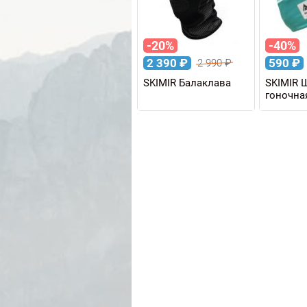
-20%
-40%
2 390
₽
590
₽
2 990
₽
SKIMIR Балаклава
SKIMIR 
гоночна
Богалий