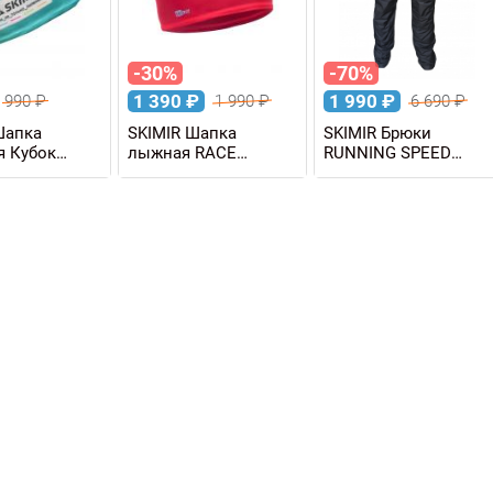
-30%
-70%
1 390
₽
1 990
₽
990
₽
1 990
₽
6 690
₽
Шапка
SKIMIR Шапка
SKIMIR Брюки
я Кубок
лыжная RACE
RUNNING SPEED
 Сахалин
LEGEND
мужские