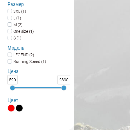
Размер
3XL (1)
L (1)
M (2)
One size (1)
S (1)
Модель
LEGEND (2)
Running Speed (1)
Цена
590
2390
Цвет
Акции
Товары со скидкой (4)