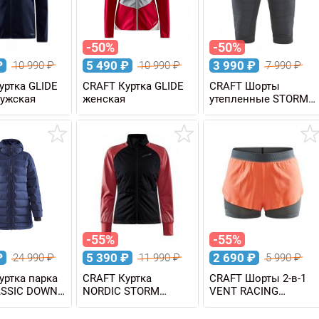
-50%
-50%
₽
5 490
₽
3 990
₽
10 990
₽
10 990
₽
7 990
₽
уртка GLIDE
CRAFT Куртка GLIDE
CRAFT Шорты
ужская
женская
утепленные STORM
мужские
-55%
-55%
₽
5 390
₽
2 690
₽
24 990
₽
11 990
₽
5 990
₽
уртка парка
CRAFT Куртка
CRAFT Шорты 2-в-1
ASSIC DOWN
NORDIC STORM
VENT RACING
енская
женская
женские уценка