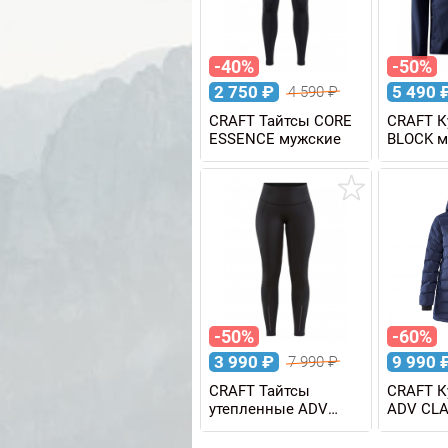
-40%
-50%
2 750
₽
5 490
4 590
₽
CRAFT Тайтсы CORE
CRAFT К
ESSENCE мужские
BLOCK м
-50%
-60%
3 990
₽
9 990
7 990
₽
CRAFT Тайтсы
CRAFT К
утепленные ADV
ADV CL
ESSENCE WARM
PARKA ж
женские