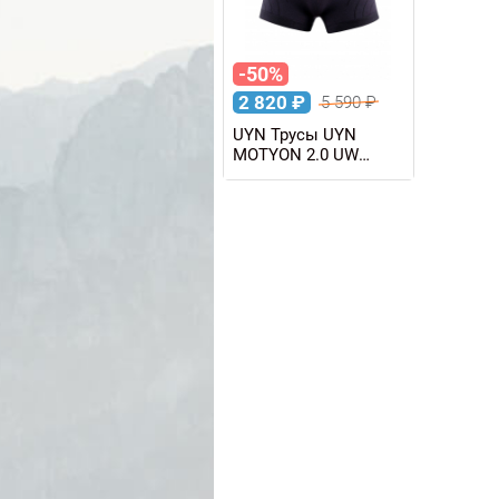
-50%
2 820
₽
5 590
₽
UYN Трусы UYN
MOTYON 2.0 UW
BOXER женские