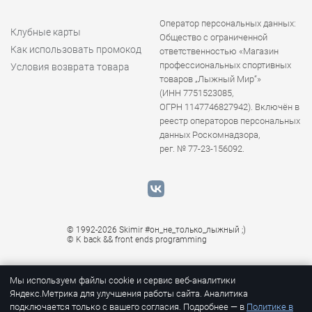
Оператор персональных данных:
Клубные карты
Общество с ограниченной
Как использовать промокод
ответственностью «Магазин
профессиональных спортивных
Условия возврата товара
товаров „Лыжный Мир“»
(ИНН 7751523085,
ОГРН 1147746827942). Включён в
реестр операторов персональных
данных Роскомнадзора,
рег. № 77-23-156092.
© 1992-2026 Skimir #он_не_только_лыжный ;)
© K
back && front ends programming
Мы используем файлы cookie и сервис веб-аналитики
Яндекс.Метрика для улучшения работы сайта. Аналитика
подключается только с вашего согласия. Подробнее — в
Политике в