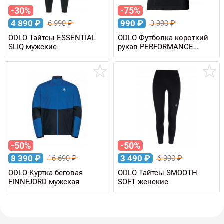
-30%
-75%
4 890
₽
990
₽
6 990
₽
3 990
₽
ODLO Тайтсы ESSENTIAL
ODLO Футболка короткий
SLIQ мужские
рукав PERFORMANCE
EVOLUTION LIGHT женская
-50%
-50%
8 390
₽
3 490
₽
16 690
₽
6 990
₽
ODLO Куртка беговая
ODLO Тайтсы SMOOTH
FINNFJORD мужская
SOFT женские