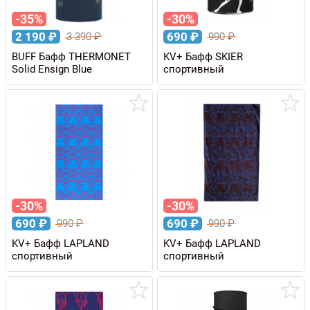
-35%
-30%
2 190
₽
690
₽
3 390
₽
990
₽
BUFF Бафф THERMONET
KV+ Бафф SKIER
Solid Ensign Blue
спортивный
-30%
-30%
690
₽
690
₽
990
₽
990
₽
KV+ Бафф LAPLAND
KV+ Бафф LAPLAND
спортивный
спортивный