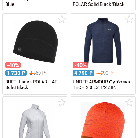
Blue
POLAR Solid Black/Black
-40%
-40%
1 730
₽
4 790
₽
2 860
₽
7 990
₽
BUFF Шапка POLAR HAT
UNDER ARMOUR Футболка
Solid Black
TECH 2.0 LS 1/2 ZIP
мужская