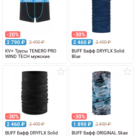
-20%
-30%
2 790
₽
2 460
₽
3 490
₽
3 490
₽
KV+ Трусы TENERO PRO
BUFF Бафф DRYFLX Solid
WIND TECH мужские
Blue
-30%
-30%
2 460
₽
1 890
₽
3 490
₽
2 690
₽
BUFF Бафф DRYFLX Solid
BUFF Бафф ORIGINAL Skae