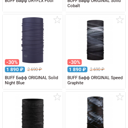
BUFF Бафф DRYFLX Pool
BUFF Бафф ORIGINAL Solid
Cobalt
-30%
-30%
1 890
₽
1 890
₽
2 690
₽
2 690
₽
BUFF Бафф ORIGINAL Solid
BUFF Бафф ORIGINAL Speed
Night Blue
Graphite