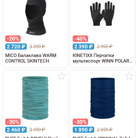
-20%
-40%
2 720
₽
2 390
₽
3 390
₽
3 990
₽
MICO Балаклава WARM
KINETIXX Перчатки
CONTROL SKINTECH
мультиспорт WINN POLAR
Touch
-30%
-30%
2 460
₽
1 890
₽
3 490
₽
2 690
₽