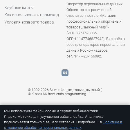
Оператор персональных данных:
Клубные карты
Общество с ограниченной
Как использовать промокод
ответственностью «Магазин
профессиональных спортивных
Условия возврата товара
товаров „Лыжный Мир“»
(ИНН 7751523085,
ОГРН 1147746827942). Включён в
реестр операторов персональных
данных Роскомнадзора,
рег. № 77-23-156092.
© 1992-2026 Skimir #он_не_только_лыжный ;)
© K
back && front ends programming
Мы используем файлы cookie и сервис веб-аналитики
Яндекс.Метрика для улучшения работы сайта. Аналитика
подключается только с вашего согласия. Подробнее — в
Политике в
отношении обработки персональных данных
.