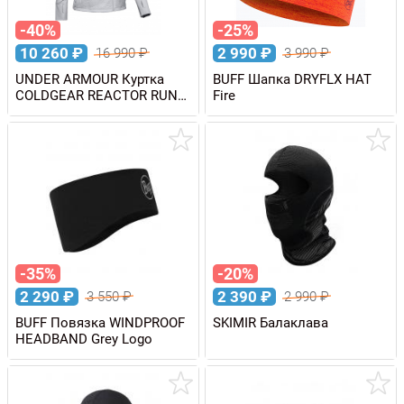
-40%
-25%
10 260
₽
2 990
₽
16 990
₽
3 990
₽
UNDER ARMOUR Куртка
BUFF Шапка DRYFLX HAT
COLDGEAR REACTOR RUN
Fire
INSULATED женская
-35%
-20%
2 290
₽
2 390
₽
3 550
₽
2 990
₽
BUFF Повязка WINDPROOF
SKIMIR Балаклава
HEADBAND Grey Logo