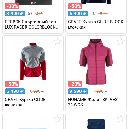
-30%
-50%
3 990
₽
5 490
₽
5 690
₽
10 990
₽
REEBOK Спортивный топ
CRAFT Куртка GLIDE BLOCK
LUX RACER COLORBLOCK
мужская
BRA
-50%
-20%
5 490
₽
9 590
₽
10 990
₽
11 990
₽
CRAFT Куртка GLIDE
NONAME Жилет SKI VEST
женская
24 WOS