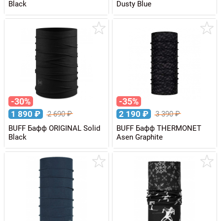
Black
Dusty Blue
-30%
-35%
1 890
₽
2 190
₽
2 690
₽
3 390
₽
BUFF Бафф ORIGINAL Solid
BUFF Бафф THERMONET
Black
Asen Graphite