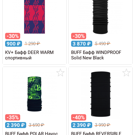
-30%
-30%
900
₽
3 870
₽
1 290
₽
5 490
₽
KV+ Бафф DEER WARM
BUFF Бафф WINDPROOF
спортивный
Solid New Black
-35%
-40%
2 390
₽
2 390
₽
3 690
₽
3 990
₽
BUFF Бафф POLAR Havoc
BUFF Бафф REVERSIBLE