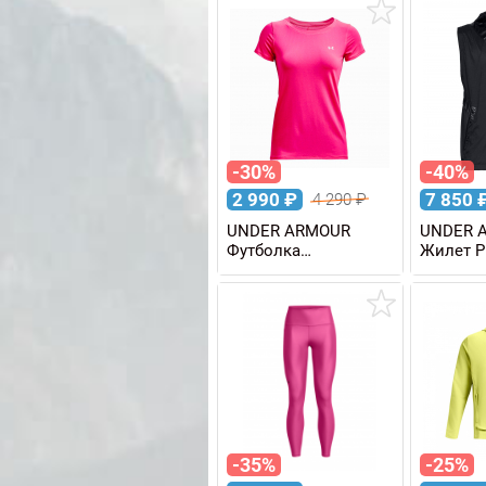
-30%
-40%
2 990
₽
7 850
4 290
₽
UNDER ARMOUR
UNDER 
Футболка
Жилет 
HEATGEAR® ARMOUR
мужско
женская
-35%
-25%