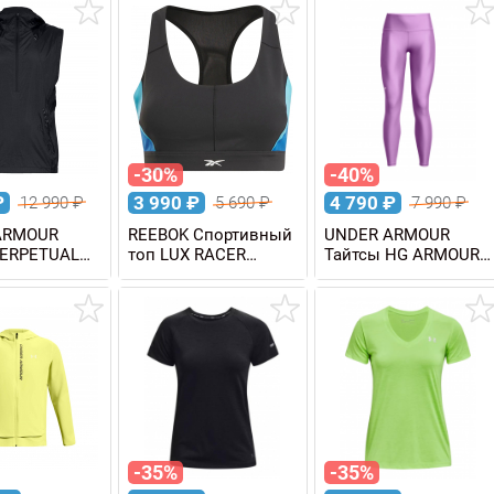
-30%
-40%
₽
3 990
₽
4 790
₽
12 990
₽
5 690
₽
7 990
₽
ARMOUR
REEBOK Спортивный
UNDER ARMOUR
PERPETUAL
топ LUX RACER
Тайтсы HG ARMOUR
й
COLORBLOCK BRA
HIRISE LEG NS
женские
-35%
-35%