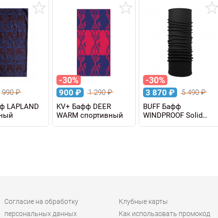
-30%
-30%
900
₽
3 870
₽
990
₽
1 290
₽
5 490
₽
фф LAPLAND
KV+ Бафф DEER
BUFF Бафф
вный
WARM спортивный
WINDPROOF Solid
New Black
Согласие на обработку
Клубные карты
персональных данных
Как использовать промокод