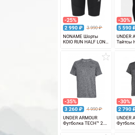
-25%
-30%
2 990
₽
5 590
3 990
₽
NONAME Шорты
UNDER 
KOIO RUN HALF LONG
Тайтсы
TIGHTS
HIRISE 
женские
-35%
-30%
3 260
₽
2 790
4 990
₽
UNDER ARMOUR
UNDER 
Футболка TECH™ 2.0
Футболк
SS мужская
TWIST ж