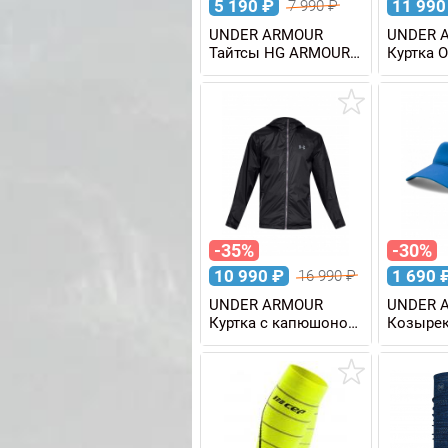
5 190
₽
11 99
7 990
₽
UNDER ARMOUR
UNDER 
Тайтсы HG ARMOUR
Куртка 
HIRISE LEG NS
STORM 
женские
мужская
-35%
-30%
10 990
₽
1 690
16 990
₽
UNDER ARMOUR
UNDER 
Куртка с капюшоном
Козырек
STORM FOREFRONT
RAIN WP 10K/10K
мужская