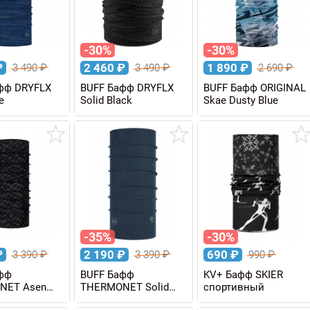
-30%
-30%
₽
2 460
₽
1 890
₽
3 490
₽
3 490
₽
2 690
₽
фф DRYFLX
BUFF Бафф DRYFLX
BUFF Бафф ORIGINAL
e
Solid Black
Skae Dusty Blue
-35%
-30%
₽
2 190
₽
690
₽
3 390
₽
3 390
₽
990
₽
фф
BUFF Бафф
KV+ Бафф SKIER
NET Asen
THERMONET Solid
спортивный
Ensign Blue