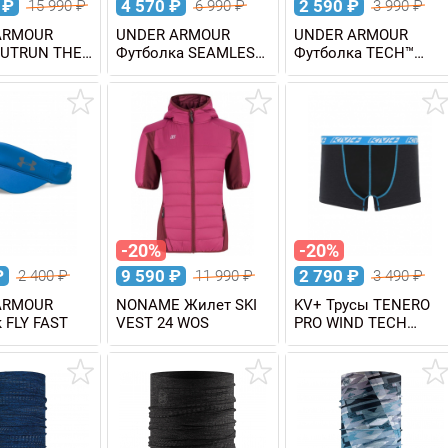
0
₽
4 570
₽
2 590
₽
15 990
₽
6 990
₽
3 990
₽
ARMOUR
UNDER ARMOUR
UNDER ARMOUR
OUTRUN THE
Футболка SEAMLESS
Футболка TECH™
JACKET
RUN женская
TWIST женская
-20%
-20%
₽
9 590
₽
2 790
₽
2 400
₽
11 990
₽
3 490
₽
ARMOUR
NONAME Жилет SKI
KV+ Трусы TENERO
 FLY FAST
VEST 24 WOS
PRO WIND TECH
мужские