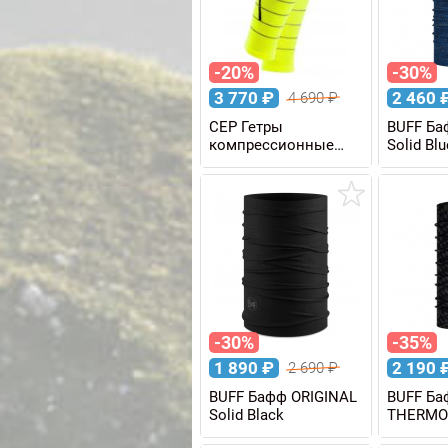
-20%
-30%
3 770
₽
2 460
4 690
₽
CEP Гетры
BUFF Ба
компрессионные
Solid Blu
REFLECTIVE W
женские
-30%
-35%
1 890
₽
2 190
2 690
₽
BUFF Бафф ORIGINAL
BUFF Ба
Solid Black
THERMO
Graphite