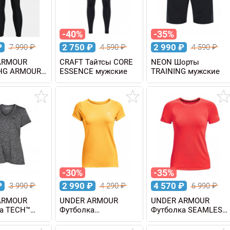
-40%
-35%
₽
2 750
₽
2 990
₽
7 990
₽
4 590
₽
4 590
₽
ARMOUR
CRAFT Тайтсы CORE
NEON Шорты
 HG ARMOUR
ESSENCE мужские
TRAINING мужские
LEG NS
-30%
-35%
₽
2 990
₽
4 570
₽
3 990
₽
4 290
₽
6 990
₽
ARMOUR
UNDER ARMOUR
UNDER ARMOUR
а TECH™
Футболка
Футболка SEAMLESS
енская
HEATGEAR® ARMOUR
RUN женская
женская