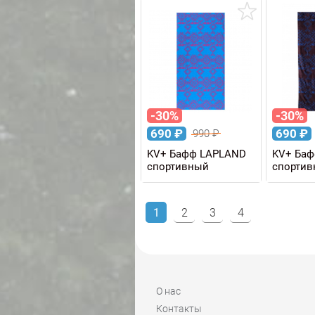
-30%
-30%
690
₽
690
₽
990
₽
KV+ Бафф LAPLAND
KV+ Ба
спортивный
спорти
1
2
3
4
О нас
Контакты