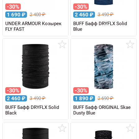
-30%
-30%
1 690
₽
2 460
₽
2 400
₽
3 490
₽
UNDER ARMOUR Козырек
BUFF Бафф DRYFLX Solid
FLY FAST
Blue
-30%
-30%
2 460
₽
1 890
₽
3 490
₽
2 690
₽
BUFF Бафф DRYFLX Solid
BUFF Бафф ORIGINAL Skae
Black
Dusty Blue