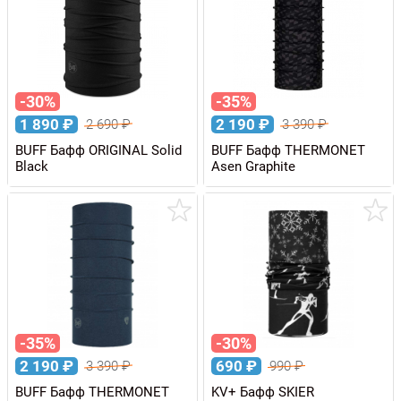
-30%
-35%
1 890
₽
2 190
₽
2 690
₽
3 390
₽
BUFF Бафф ORIGINAL Solid
BUFF Бафф THERMONET
Black
Asen Graphite
-35%
-30%
2 190
₽
690
₽
3 390
₽
990
₽
BUFF Бафф THERMONET
KV+ Бафф SKIER