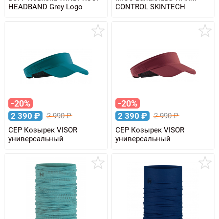
HEADBAND Grey Logo
CONTROL SKINTECH
-20%
-20%
2 390
₽
2 390
₽
2 990
₽
2 990
₽
CEP Козырек VISOR
CEP Козырек VISOR
универсальный
универсальный