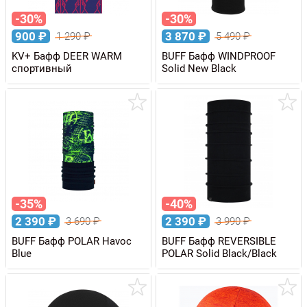
-30%
-30%
900
₽
3 870
₽
1 290
₽
5 490
₽
KV+ Бафф DEER WARM
BUFF Бафф WINDPROOF
спортивный
Solid New Black
-35%
-40%
2 390
₽
2 390
₽
3 690
₽
3 990
₽
BUFF Бафф POLAR Havoc
BUFF Бафф REVERSIBLE
Blue
POLAR Solid Black/Black