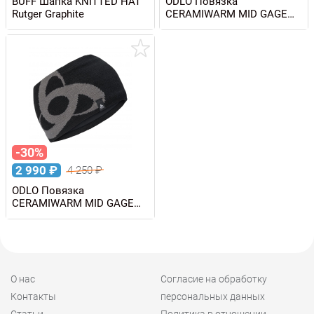
BUFF Шапка KNITTED HAT
ODLO Повязка
Rutger Graphite
CERAMIWARM MID GAGE
HEADBAND
-30%
2 990
₽
4 250
₽
ODLO Повязка
CERAMIWARM MID GAGE
HEADBAND
О нас
Согласие на обработку
Контакты
персональных данных
Статьи
Политика в отношении