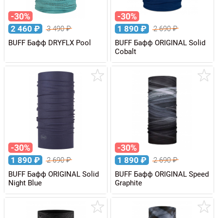
-30%
-30%
2 460
₽
1 890
₽
3 490
₽
2 690
₽
BUFF Бафф DRYFLX Pool
BUFF Бафф ORIGINAL Solid
Cobalt
-30%
-30%
1 890
₽
1 890
₽
2 690
₽
2 690
₽
BUFF Бафф ORIGINAL Solid
BUFF Бафф ORIGINAL Speed
Night Blue
Graphite