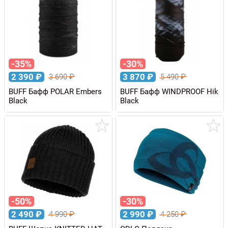
-35%
-30%
2 390
₽
3 870
₽
3 690
₽
5 490
₽
BUFF Бафф POLAR Embers
BUFF Бафф WINDPROOF Hik
Black
Black
-50%
-30%
2 490
₽
2 990
₽
4 990
₽
4 250
₽