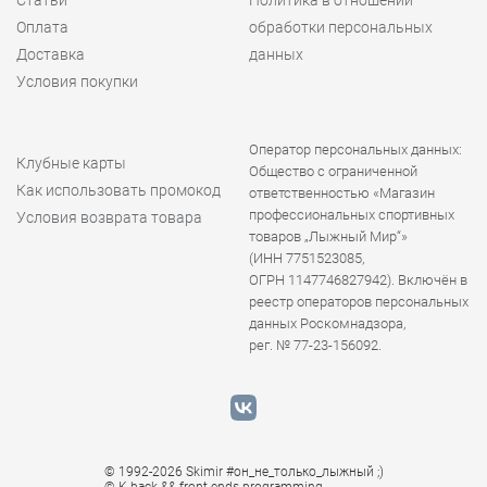
Оплата
обработки персональных
Доставка
данных
Условия покупки
Оператор персональных данных:
Клубные карты
Общество с ограниченной
Как использовать промокод
ответственностью «Магазин
профессиональных спортивных
Условия возврата товара
товаров „Лыжный Мир“»
(ИНН 7751523085,
ОГРН 1147746827942). Включён в
реестр операторов персональных
данных Роскомнадзора,
рег. № 77-23-156092.
© 1992-2026 Skimir #он_не_только_лыжный ;)
© K
back && front ends programming