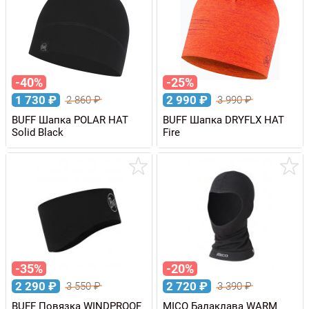
-40%
-25%
1 730
₽
2 990
₽
2 860
₽
3 990
₽
BUFF Шапка POLAR HAT
BUFF Шапка DRYFLX HAT
Solid Black
Fire
-35%
-20%
2 290
₽
2 720
₽
3 550
₽
3 390
₽
BUFF Повязка WINDPROOF
MICO Балаклава WARM