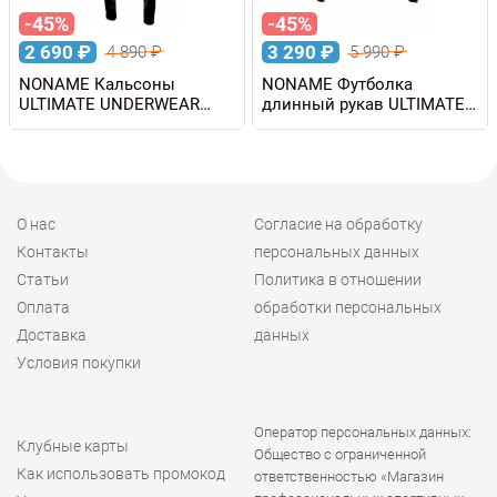
-45%
-45%
2 690
₽
3 290
₽
4 890
₽
5 990
₽
NONAME Кальсоны
NONAME Футболка
ULTIMATE UNDERWEAR
длинный рукав ULTIMATE
PANTS унисекс
UNDERWEAR SHIRT
унисекс
О нас
Согласие на обработку
Контакты
персональных данных
Статьи
Политика в отношении
Оплата
обработки персональных
Доставка
данных
Условия покупки
Оператор персональных данных:
Клубные карты
Общество с ограниченной
Как использовать промокод
ответственностью «Магазин