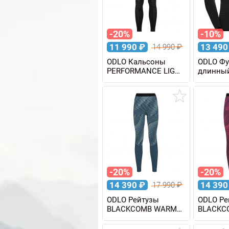
-20%
-10%
11 990
₽
13 49
14 990
₽
ODLO Кальсоны
ODLO Фу
PERFORMANCE LIGHT
длинный
мужские
PERFOR
мужская
-20%
-20%
14 390
₽
14 39
17 990
₽
ODLO Рейтузы
ODLO Ре
BLACKCOMB WARM
BLACKC
Eco женские
Eco жен