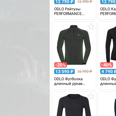
12 790
₽
12 79
15 990
₽
ODLO Рейтузы
ODLO К
PERFORMANCE
PERFOR
WARM Eco женские
WARM E
-20%
-40%
13 590
₽
4 790
16 990
₽
ODLO Футболка
ODLO Фу
длинный рукав
длинный
PERFORMANCE
ACTIVE
WARM Eco 1/2 Zip
женская
мужская