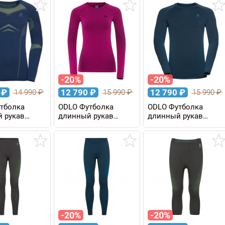
-20%
-20%
0
₽
12 790
₽
12 790
₽
14 990
₽
15 990
₽
15 990
₽
тболка
ODLO Футболка
ODLO Футболка
 рукав
длинный рукав
длинный рукав
ENTALS
PERFORMANCE
PERFORMANCE
MANCE
WARM Eco женская
WARM Eco мужская
ужская
-20%
-20%