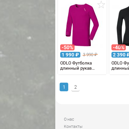
детская
детская
-50%
-40%
1 990
₽
2 390
3 990
₽
ODLO Футболка
ODLO Фу
длинный рукав
длинный
ACTIVE WARM KIDS
ACTIVE 
детская
женская
1
2
О нас
Контакты