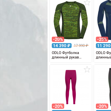
-20%
-25%
14 390
₽
11 29
17 990
₽
ODLO Футболка
ODLO Фу
длинный рукав
длинный
BLACKCOMB WARM
FUNDAM
Eco мужская
PERFOR
WARM м
-20%
-20%