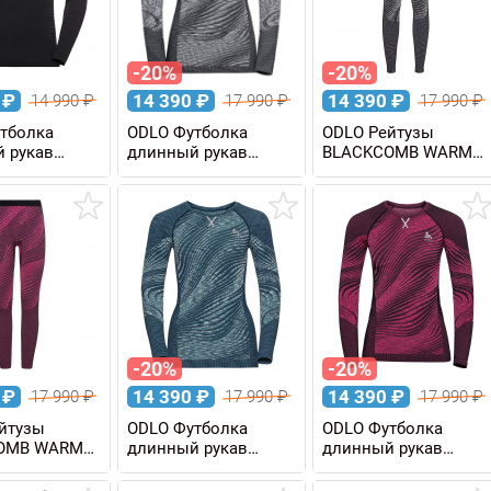
-20%
-20%
0
₽
14 390
₽
14 390
₽
14 990
₽
17 990
₽
17 990
₽
тболка
ODLO Футболка
ODLO Рейтузы
 рукав
длинный рукав
BLACKCOMB WARM
MANCE LIGHT
BLACKCOMB WARM
Eco женские
Eco женская
-20%
-20%
0
₽
14 390
₽
14 390
₽
17 990
₽
17 990
₽
17 990
₽
йтузы
ODLO Футболка
ODLO Футболка
OMB WARM
длинный рукав
длинный рукав
ские
BLACKCOMB WARM
BLACKCOMB WARM
Eco женская
Eco женская