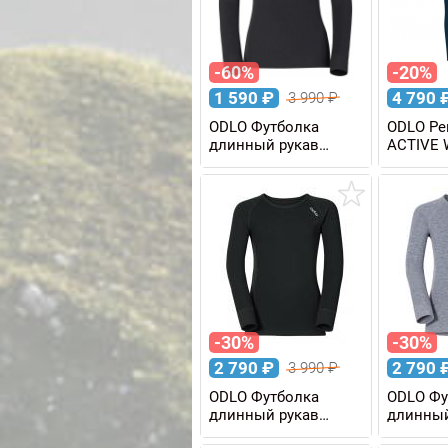
-60%
-20%
1 590
₽
4 790
3 990
₽
ODLO Футболка
ODLO Ре
длинный рукав
ACTIVE 
ACTIVE WARM для
KIDS дет
девочек
-30%
-30%
2 790
₽
2 790
3 990
₽
ODLO Футболка
ODLO Фу
длинный рукав
длинный
ACTIVE WARM KIDS
ACTIVE 