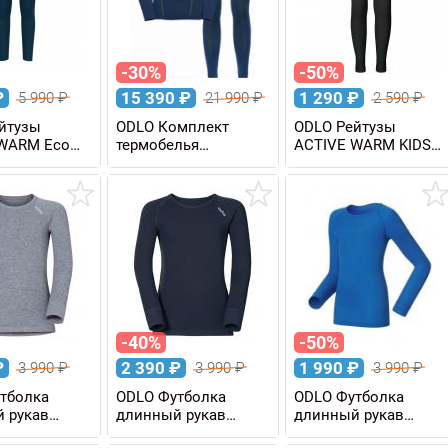
-30%
-50%
₽
15 390
₽
1 290
₽
5 990
₽
21 990
₽
2 590
₽
йтузы
ODLO Комплект
ODLO Рейтузы
WARM Eco
термобелья
ACTIVE WARM KIDS
ские
FUNDAMENTALS
детские
PERFORMANCE
WARM мужской
-40%
-50%
₽
2 390
₽
1 990
₽
3 990
₽
3 990
₽
3 990
₽
тболка
ODLO Футболка
ODLO Футболка
 рукав
длинный рукав
длинный рукав
WARM KIDS
ACTIVE WARM KIDS
ACTIVE WARM KIDS