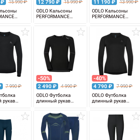
0
₽
12 790
₽
11 190
₽
15 990
₽
15 990
₽
13 990
₽
альсоны
ODLO Кальсоны
ODLO Кальсоны
MANCE
PERFORMANCE
PERFORMANCE
co мужские
WARM Eco мужские
WARM Eco 3/4
мужские
-50%
-40%
₽
2 490
₽
4 790
₽
7 990
₽
4 990
₽
7 990
₽
тболка
ODLO Футболка
ODLO Футболка
 рукав
длинный рукав
длинный рукав
 WARM
ACTIVE X-WARM Eco
ACTIVE WARM Eco
KIDS детская
женская