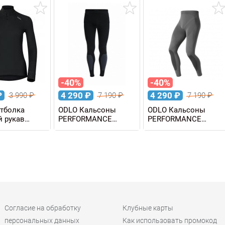
детская
детская
-40%
-40%
₽
4 290
₽
4 290
₽
3 990
₽
7 190
₽
7 190
₽
тболка
ODLO Кальсоны
ODLO Кальсоны
 рукав
PERFORMANCE
PERFORMANCE
WARM 1/2 Zip
EVOLUTION WARM
EVOLUTION WARM
мужские
мужские
Согласие на обработку
Клубные карты
персональных данных
Как использовать промокод