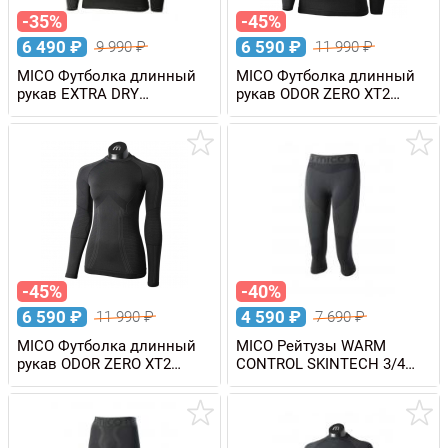
-35%
-45%
6 490
₽
6 590
₽
9 990
₽
11 990
₽
MICO Футболка длинный
MICO Футболка длинный
рукав EXTRA DRY
рукав ODOR ZERO XT2
SKINTECH мужская
SKINTECH мужская
-45%
-40%
6 590
₽
4 590
₽
11 990
₽
7 690
₽
MICO Футболка длинный
MICO Рейтузы WARM
рукав ODOR ZERO XT2
CONTROL SKINTECH 3/4
SKINTECH женская
женские