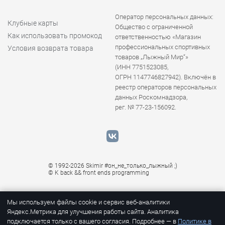
Оператор персональных данных:
Клубные карты
Общество с ограниченной
Как использовать промокод
ответственностью «Магазин
профессиональных спортивных
Условия возврата товара
товаров „Лыжный Мир“»
(ИНН 7751523085,
ОГРН 1147746827942). Включён в
реестр операторов персональных
данных Роскомнадзора,
рег. № 77-23-156092.
© 1992-2026 Skimir #он_не_только_лыжный ;)
© K
back && front ends programming
Мы используем файлы cookie и сервис веб-аналитики
Яндекс.Метрика для улучшения работы сайта. Аналитика
подключается только с вашего согласия. Подробнее — в
Политике в