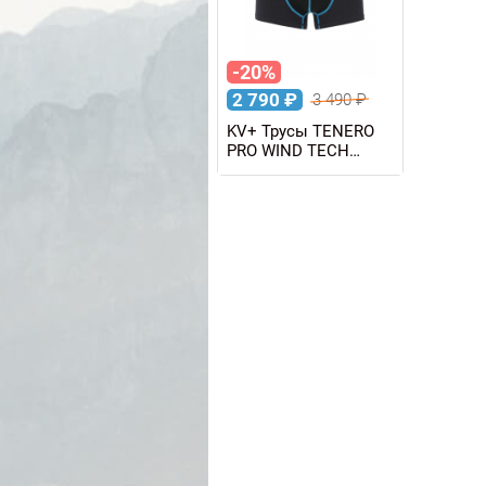
-20%
2 790
₽
3 490
₽
KV+ Трусы TENERO
PRO WIND TECH
мужские