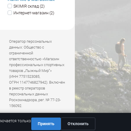
SKIMIR склад (2)
Интернет-магазин (2)
Оператор персональных
данных: Общество с
ограниченной
ответственностью «Магазин
профессиональных спортивных
товаров „Лыжный Мир“»
(ИНН 7751523085,
ОГРН 1147746827942). Включён
в реестр операторов
персональных данных
Роскомнадзора, рег. № 77-23-
156092.
лючается только
Принять
Отклонить