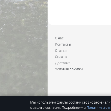
О нас
Контакты
Статьи
Оплата
Доставка
Условия покупки
Мы используем файлы cookie и сервис веб-анали
© 1992-2026 Skimir #он_не_только_лыж
с вашего согласия. Подробнее — в
Политике в от
© K
back && front ends programming