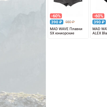
-60%
-60%
390
₽
390
₽
980
₽
MAD WAVE Плавки
MAD WA
SX юниорские
ALEX Bla