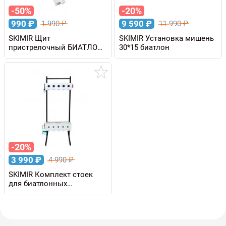
-50%
-20%
990
₽
9 590
₽
1 990
₽
11 990
₽
SKIMIR Щит
SKIMIR Установка мишень
пристрелочный БИАТЛОН
30*15 биатлон
пулеуловитель для
пневматики,
металлический
-20%
3 990
₽
4 990
₽
SKIMIR Комплект стоек
для биатлонных
мишенных установок