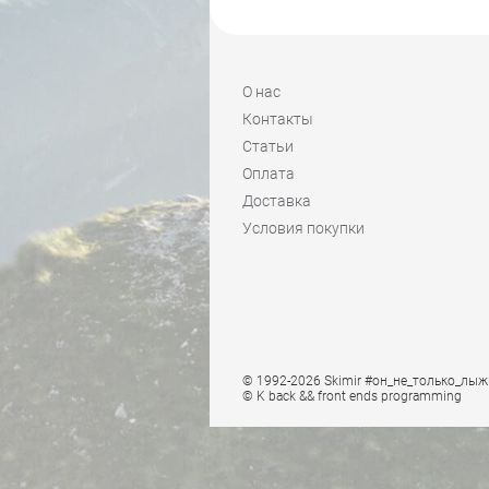
О нас
Контакты
Статьи
Оплата
Доставка
Условия покупки
© 1992-2026 Skimir #он_не_только_лыж
© K
back && front ends programming