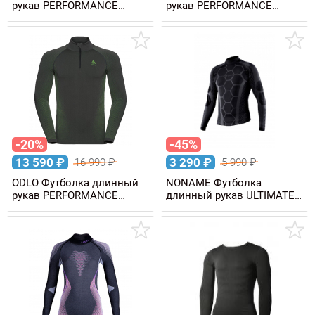
рукав PERFORMANCE
рукав PERFORMANCE
WARM Eco женская
WARM Eco мужская
-20%
-45%
13 590
₽
3 290
₽
16 990
₽
5 990
₽
ODLO Футболка длинный
NONAME Футболка
рукав PERFORMANCE
длинный рукав ULTIMATE
WARM Eco 1/2 Zip мужская
UNDERWEAR SHIRT
унисекс