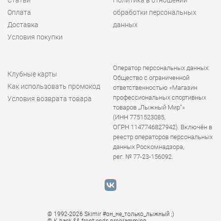
Оплата
обработки персональных
Доставка
данных
Условия покупки
Оператор персональных данных:
Клубные карты
Общество с ограниченной
Как использовать промокод
ответственностью «Магазин
профессиональных спортивных
Условия возврата товара
товаров „Лыжный Мир“»
(ИНН 7751523085,
ОГРН 1147746827942). Включён в
реестр операторов персональных
данных Роскомнадзора,
рег. № 77-23-156092.
© 1992-2026 Skimir #он_не_только_лыжный ;)
© K
back && front ends programming