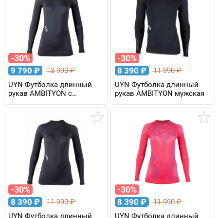
-30%
-30%
9 790
₽
8 390
₽
13 990
₽
11 990
₽
UYN Футболка длинный
UYN Футболка длинный
рукав AMBITYON с
рукав AMBITYON мужская
высоким воротом,
женская
-30%
-30%
8 390
₽
8 390
₽
11 990
₽
11 990
₽
UYN Футболка длинный
UYN Футболка длинный