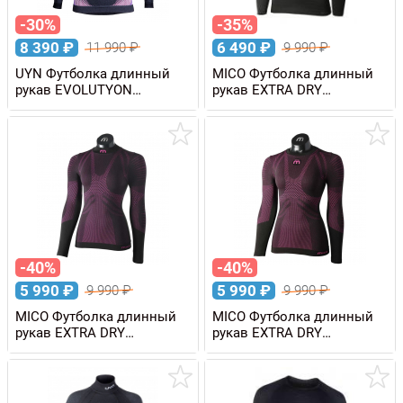
-30%
-35%
8 390
₽
6 490
₽
11 990
₽
9 990
₽
UYN Футболка длинный
MICO Футболка длинный
рукав EVOLUTYON
рукав EXTRA DRY
MELANGE с высоким
SKINTECH мужская
воротом, женская
-40%
-40%
5 990
₽
5 990
₽
9 990
₽
9 990
₽
MICO Футболка длинный
MICO Футболка длинный
рукав EXTRA DRY
рукав EXTRA DRY
SKINTECH с воротом,
SKINTECH женская
женская