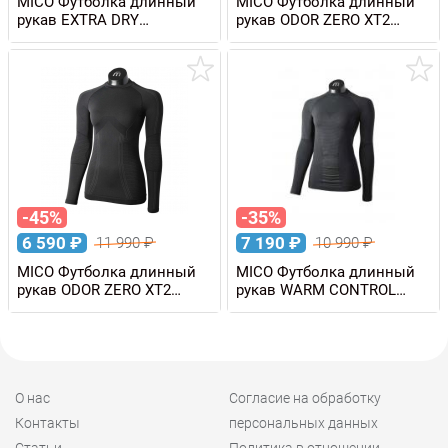
MICO Футболка длинный
MICO Футболка длинный
рукав EXTRA DRY
рукав ODOR ZERO XT2
SKINTECH с воротом,
SKINTECH мужская
женская
-45%
-35%
6 590
₽
7 190
₽
11 990
₽
10 990
₽
MICO Футболка длинный
MICO Футболка длинный
рукав ODOR ZERO XT2
рукав WARM CONTROL
SKINTECH женская
SKINTECH женская
О нас
Согласие на обработку
Контакты
персональных данных
Статьи
Политика в отношении