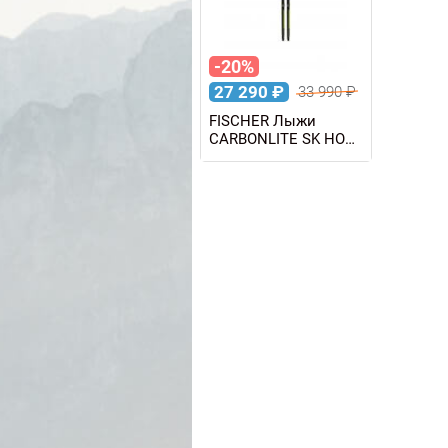
-20%
27 290
₽
33 990
₽
FISCHER Лыжи
CARBONLITE SK HOLE
JR IFP