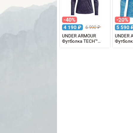
-40%
-20%
4 190
₽
5 590
6 990
₽
UNDER ARMOUR
UNDER 
Футболка TECH™
Футболк
TWIST 1/2 ZIP
TWIST 1/
женская
женская