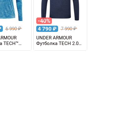
-40%
₽
4 790
₽
6 990
₽
7 990
₽
ARMOUR
UNDER ARMOUR
а TECH™
Футболка TECH 2.0
2 ZIP
LS 1/2 ZIP мужская