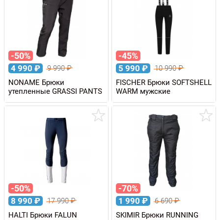
-50%
-45%
4 990
₽
5 990
₽
9 990
₽
10 990
₽
NONAME Брюки
FISCHER Брюки SOFTSHELL
утепленные GRASSI PANTS
WARM мужские
-50%
-70%
8 990
₽
1 990
₽
17 990
₽
6 690
₽
HALTI Брюки FALUN
SKIMIR Брюки RUNNING