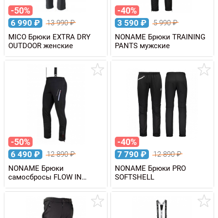
-50%
-40%
6 990
₽
3 590
₽
13 990
₽
5 990
₽
MICO Брюки EXTRA DRY
NONAME Брюки TRAINING
OUTDOOR женские
PANTS мужские
-50%
-40%
6 490
₽
7 790
₽
12 890
₽
12 890
₽
NONAME Брюки
NONAME Брюки PRO
самосбросы FLOW IN
SOFTSHELL
MOTION PANTS