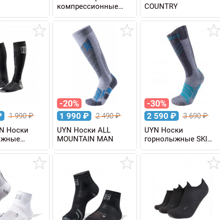
компрессионные
COUNTRY
OXI-JET
COMPRESSION
NATURAL MERINO SKI
SOCKS
-20%
-30%
₽
1 990
₽
2 590
₽
1 990
₽
2 490
₽
3 690
₽
N Носки
UYN Носки ALL
UYN Носки
ыжные
MOUNTAIN MAN
горнолыжные SKI
KI GRIP PRO
COMFORT FIT LADY