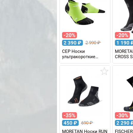
-20%
-20%
2 390
₽
1 190
2 990
₽
CEP Носки
MORETA
ультракороткие
CROSS S
компрессионные
ULTRALIGHT мужские
-35%
-30%
450
₽
2 290
690
₽
MORETAN Носки RUN
FISCHER