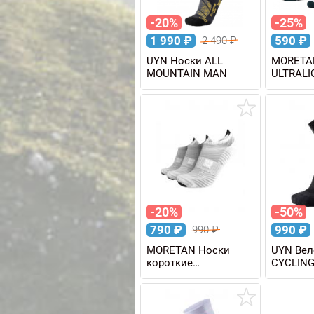
-20%
-25%
1 990
₽
590
₽
2 490
₽
UYN Носки ALL
MORETA
MOUNTAIN MAN
ULTRALI
-20%
-50%
790
₽
990
₽
990
₽
MORETAN Носки
UYN Вел
короткие
CYCLIN
MULTISPORT LOW 3
SUPERL
пары
женские