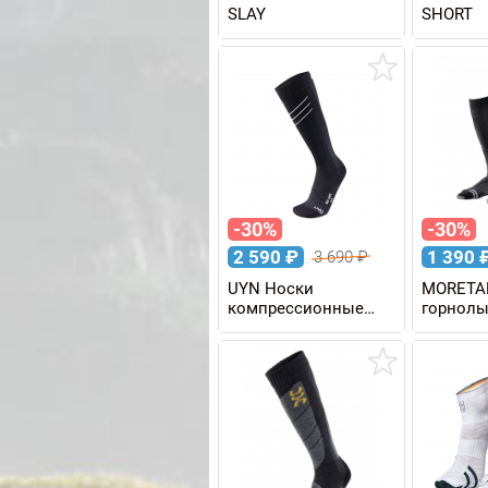
SLAY
SHORT
-30%
-30%
2 590
₽
1 390
3 690
₽
UYN Носки
MORETA
компрессионные
горнол
MAN RACE SHAPE
ALPINE S