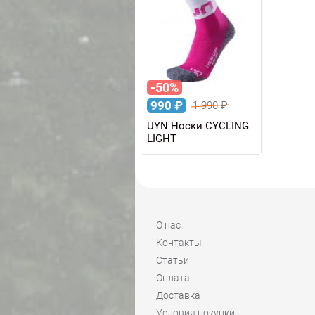
-50%
990
₽
1 990
₽
UYN Носки CYCLING
LIGHT
О нас
Контакты
Статьи
Оплата
Доставка
Условия покупки