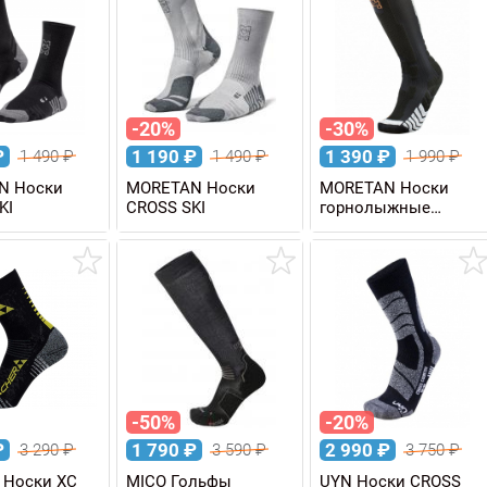
-20%
-30%
₽
1 190
₽
1 390
₽
1 490
₽
1 490
₽
1 990
₽
N Носки
MORETAN Носки
MORETAN Носки
KI
CROSS SKI
горнолыжные
ALPINE SKI
EMBOSSOM
-50%
-20%
₽
1 790
₽
2 990
₽
3 290
₽
3 590
₽
3 750
₽
 Носки XC
MICO Гольфы
UYN Носки CROSS