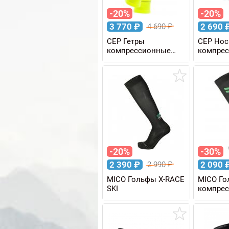
-20%
-20%
3 770
₽
2 690
4 690
₽
CEP Гетры
CEP Нос
компрессионные
компре
REFLECTIVE W
ULTRALI
женские
-20%
-30%
2 390
₽
2 090
2 990
₽
MICO Гольфы X-RACE
MICO Г
SKI
компре
COMPRE