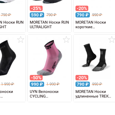
-25%
-20%
590
₽
790
₽
790
₽
790
₽
990
₽
N Носки RUN
MORETAN Носки RUN
MORETAN Носки
GHT
ULTRALIGHT
короткие
MULTISPORT LOW 3
пары
-50%
-20%
990
₽
790
₽
1 990
₽
1 990
₽
990
₽
оноски
UYN Велоноски
MORETAN Носки
G
CYCLING
удлиненные TREK
EGGERA LADY
SUPERLEGGERA LADY
MEDIUM
женские