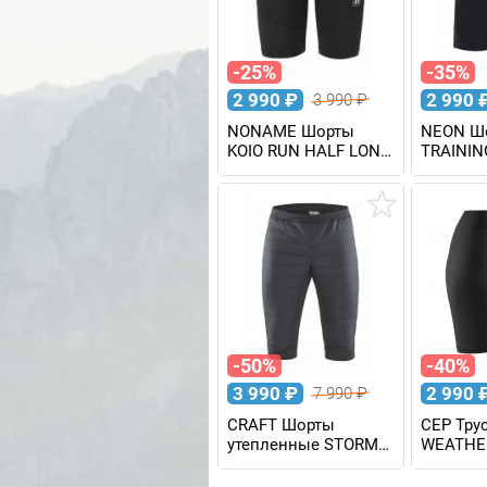
-25%
-35%
2 990
₽
2 990
3 990
₽
NONAME Шорты
NEON Ш
KOIO RUN HALF LONG
TRAININ
TIGHTS
-50%
-40%
3 990
₽
2 990
7 990
₽
CRAFT Шорты
CEP Тру
утепленные STORM
WEATHE
мужские
SHORTS 