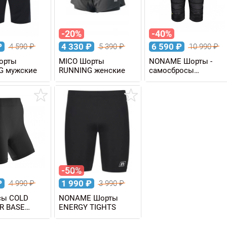
-20%
-40%
₽
4 330
₽
6 590
₽
4 590
₽
5 390
₽
10 990
₽
орты
MICO Шорты
NONAME Шорты -
G мужские
RUNNING женские
самосбросы
утепленные SKI
SHORTS
-50%
₽
1 990
₽
4 990
₽
3 990
₽
сы COLD
NONAME Шорты
R BASE
ENERGY TIGHTS
женские