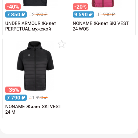
-40%
-20%
7 850
₽
9 590
₽
12 990
₽
11 990
₽
UNDER ARMOUR Жилет
NONAME Жилет SKI VEST
PERPETUAL мужской
24 WOS
-35%
7 790
₽
11 990
₽
NONAME Жилет SKI VEST
24 M