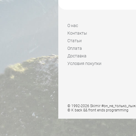
О нас
Контакты
Статьи
Оплата
Доставка
Условия покупки
© 1992-2026 Skimir #он_не_только_лыж
© K
back && front ends programming