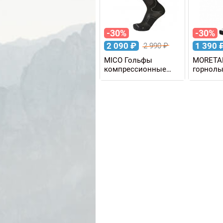
-30%
-30%
2 090
₽
1 390
2 990
₽
MICO Гольфы
MORETA
компрессионные
горнол
COMPRESSION OXI-
ALPINE 
JET
EMBOSS