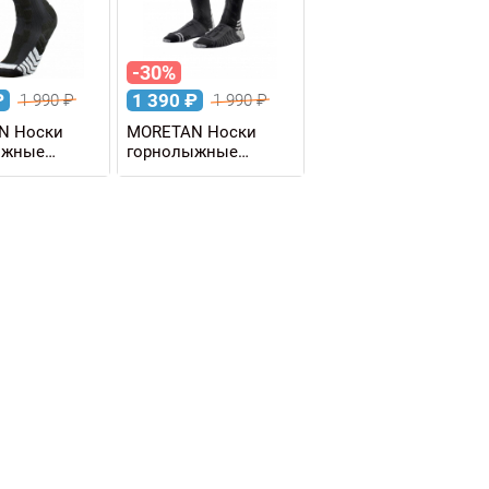
-30%
₽
1 390
₽
1 990
₽
1 990
₽
N Носки
MORETAN Носки
ыжные
горнолыжные
SKI
ALPINE SKI GRIP PRO
OM