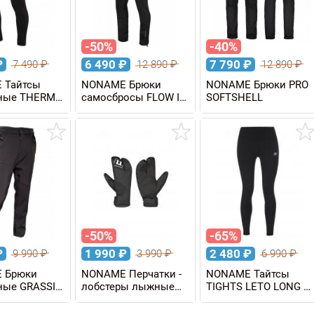
-50%
-40%
₽
6 490
₽
7 790
₽
7 490
₽
12 890
₽
12 890
₽
 Тайтсы
NONAME Брюки
NONAME Брюки PRO
нные THERMO
самосбросы FLOW IN
SOFTSHELL
MOTION PANTS
-50%
-65%
₽
1 990
₽
2 480
₽
9 990
₽
3 990
₽
6 990
₽
 Брюки
NONAME Перчатки -
NONAME Тайтсы
ные GRASSI
лобстеры лыжные
TIGHTS LETO LONG W
LIGHT LOBSTER
женские
GLOVES