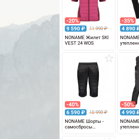
-20%
-35%
9 590
₽
4 890
11 990
₽
NONAME Жилет SKI
NONAME
VEST 24 WOS
утепле
TIGHTS
-40%
-50%
6 590
₽
4 990
10 990
₽
NONAME Шорты -
NONAME
самосбросы
утеплен
утепленные SKI
PANTS
SHORTS