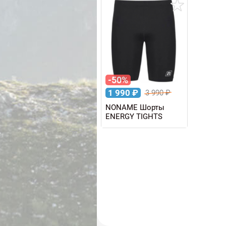
-50%
1 990
₽
3 990
₽
NONAME Шорты
ENERGY TIGHTS