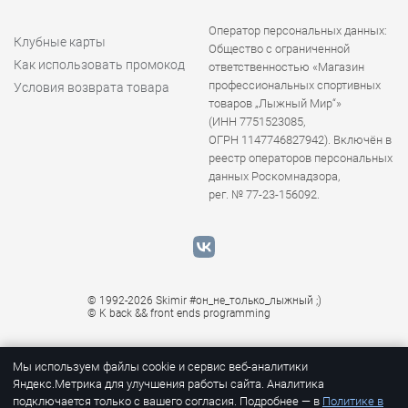
Оператор персональных данных:
Клубные карты
Общество с ограниченной
Как использовать промокод
ответственностью «Магазин
профессиональных спортивных
Условия возврата товара
товаров „Лыжный Мир“»
(ИНН 7751523085,
ОГРН 1147746827942). Включён в
реестр операторов персональных
данных Роскомнадзора,
рег. № 77-23-156092.
© 1992-2026 Skimir #он_не_только_лыжный ;)
© K
back && front ends programming
Мы используем файлы cookie и сервис веб-аналитики
Яндекс.Метрика для улучшения работы сайта. Аналитика
подключается только с вашего согласия. Подробнее — в
Политике в