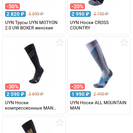
-50%
-20%
2 820
₽
2 990
₽
5 590
₽
3 750
₽
UYN Трусы UYN MOTYON
UYN Носки CROSS
2.0 UW BOXER женские
COUNTRY
-30%
-20%
2 590
₽
1 990
₽
3 690
₽
2 490
₽
UYN Носки
UYN Носки ALL MOUNTAIN
компрессионные MAN
MAN
RACE SHAPE