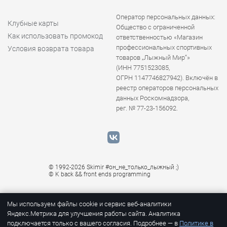
Оператор персональных данных:
Клубные карты
Общество с ограниченной
Как использовать промокод
ответственностью «Магазин
профессиональных спортивных
Условия возврата товара
товаров „Лыжный Мир“»
(ИНН 7751523085,
ОГРН 1147746827942). Включён в
реестр операторов персональных
данных Роскомнадзора,
рег. № 77-23-156092.
© 1992-2026 Skimir #он_не_только_лыжный ;)
© K
back && front ends programming
Мы используем файлы cookie и сервис веб-аналитики
Яндекс.Метрика для улучшения работы сайта. Аналитика
подключается только с вашего согласия. Подробнее — в
Политике в