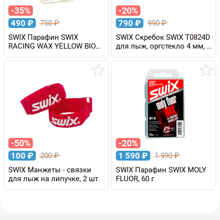
-35%
-20%
490
₽
790
₽
750
₽
990
₽
SWIX Парафин SWIX
SWIX Скребок SWIX T0824D
RACING WAX YELLOW BIO
для лыж, оргстекло 4 мм, в
+10/-2 C, 60 г
упаковке
-50%
-20%
100
₽
1 590
₽
200
₽
1 990
₽
SWIX Манжеты - связки
SWIX Парафин SWIX MOLY
для лыж на липучке, 2 шт
FLUOR, 60 г