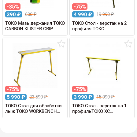
-35%
-75%
390
₽
4 990
₽
600
₽
19 990
₽
TOKO Мазь держания TOKO
TOKO Стол - верстак на 2
CARBON KLISTER GRIP
профиля TOKO
GREEN, 70 мл
WORKBENCH 110 х 50 см,
уценка
-75%
-75%
5 990
₽
3 990
₽
23 590
₽
15 990
₽
TOKO Стол для обработки
TOKO Стол - верстак на 1
лыж TOKO WORKBENCH
профильTOKO XC
EXPRESS 110 х 25 см,
WORKBENCH EXPRESS
уценка
Large 120 см, уценка