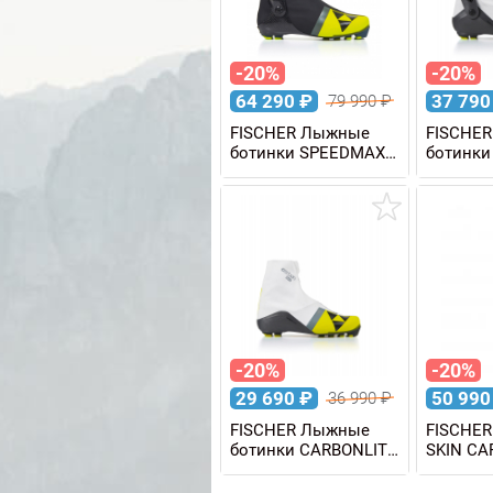
-20%
-20%
64 290
₽
37 79
79 990
₽
FISCHER Лыжные
FISCHE
ботинки SPEEDMAX
ботинки
SKATE
SKATE 
-20%
-20%
29 690
₽
50 99
36 990
₽
FISCHER Лыжные
FISCHER
ботинки CARBONLITE
SKIN CA
CLASSIC WS
MED IFP