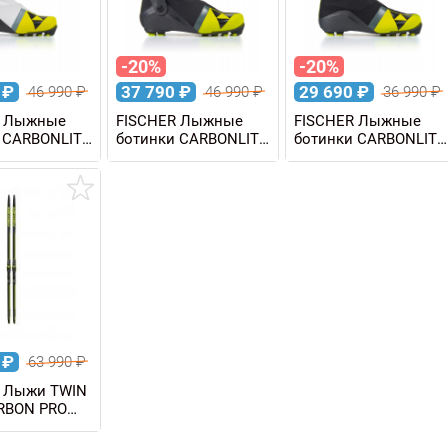
-20%
-20%
0
₽
37 790
₽
29 690
₽
46 990
₽
46 990
₽
36 990
₽
R Лыжные
FISCHER Лыжные
FISCHER Лыжные
 CARBONLITE
ботинки CARBONLITE
ботинки CARBONLITE
WS
SKATE
CLASSIC
0
₽
63 990
₽
 Лыжи TWIN
RBON PRO