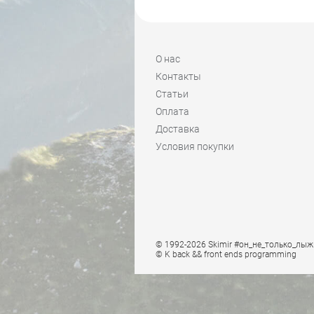
О нас
Контакты
Статьи
Оплата
Доставка
Условия покупки
© 1992-2026 Skimir #он_не_только_лыж
© K
back && front ends programming