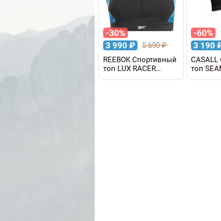
-30%
-60%
3 990
₽
3 190
5 690
₽
REEBOK Спортивный
CASALL 
топ LUX RACER
топ SEA
COLORBLOCK BRA