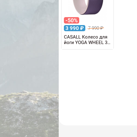
-50%
3 990
₽
7 990
₽
CASALL Колесо для
йоги YOGA WHEEL 30
см