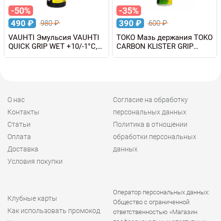
-50%
-35%
490
₽
390
₽
980
₽
600
₽
VAUHTI Эмульсия VAUHTI
TOKO Мазь держания TOKO
QUICK GRIP WET +10/-1°C,
CARBON KLISTER GRIP
80 мл
GREEN, 70 мл
О нас
Согласие на обработку
Контакты
персональных данных
Статьи
Политика в отношении
Оплата
обработки персональных
Доставка
данных
Условия покупки
Оператор персональных данных:
Клубные карты
Общество с ограниченной
Как использовать промокод
ответственностью «Магазин