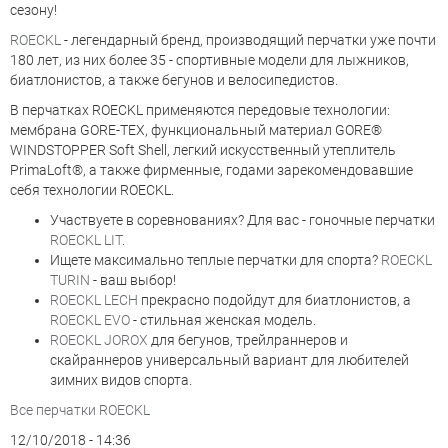
сезону!
ROECKL
- легендарный бренд, производящий перчатки уже почти
180 лет, из них более 35 - спортивные модели для лыжников,
биатлонистов, а также бегунов и велосипедистов.
В перчатках ROECKL применяются передовые технологии:
мембрана GORE-TEX, функциональный материал GORE®
WINDSTOPPER Soft Shell, легкий искусственный утеплитель
PrimaLoft®, а также фирменные, годами зарекомендовавшие
себя технологии ROECKL.
Участвуете в соревнованиях? Для вас - гоночные перчатки
ROECKL LIT
.
Ищете максимально теплые перчатки для спорта?
ROECKL
TURIN
- ваш выбор!
ROECKL LECH
прекрасно подойдут для биатлонистов, а
ROECKL EVO
- стильная женская модель.
ROECKL JOROX
для бегунов
, трейлраннеров и
скайраннеров универсальный вариант для любителей
зимних видов сп
орта.
Все перчатки ROECKL
12/10/2018 - 14:36