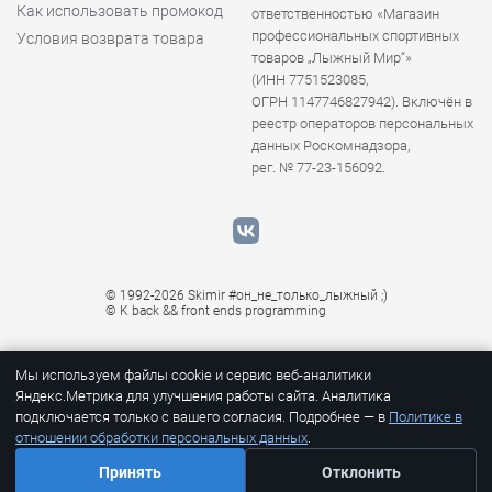
Как использовать промокод
ответственностью «Магазин
профессиональных спортивных
Условия возврата товара
товаров „Лыжный Мир“»
(ИНН 7751523085,
ОГРН 1147746827942). Включён в
реестр операторов персональных
данных Роскомнадзора,
рег. № 77-23-156092.
© 1992-2026 Skimir #он_не_только_лыжный ;)
© K
back && front ends programming
Мы используем файлы cookie и сервис веб-аналитики
Яндекс.Метрика для улучшения работы сайта. Аналитика
подключается только с вашего согласия. Подробнее — в
Политике в
отношении обработки персональных данных
.
Принять
Отклонить