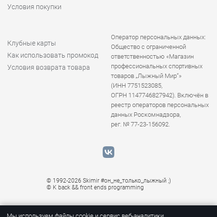
Условия покупки
Оператор персональных данных:
Клубные карты
Общество с ограниченной
Как использовать промокод
ответственностью «Магазин
профессиональных спортивных
Условия возврата товара
товаров „Лыжный Мир“»
(ИНН 7751523085,
ОГРН 1147746827942). Включён в
реестр операторов персональных
данных Роскомнадзора,
рег. № 77-23-156092.
© 1992-2026 Skimir #он_не_только_лыжный ;)
© K
back && front ends programming
Мы используем файлы cookie и сервис веб-аналитики