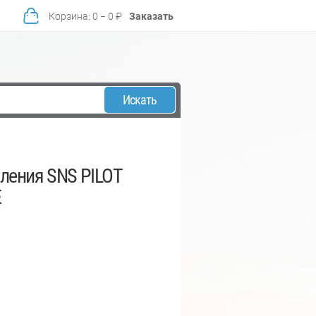
Корзина
:
0
−
0
₽
Заказать
Искать
ления SNS PILOT
E