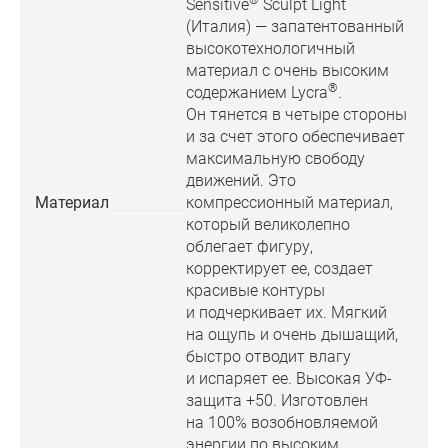
Sensitive
Sculpt Light
(Италия) — запатентованный
высокотехнологичный
материал с очень высоким
®
содержанием Lycra
.
Он тянется в четыре стороны
и за счет этого обеспечивает
максимальную свободу
движений. Это
Материал
компрессионный материал,
который великолепно
облегает фигуру,
корректирует ее, создает
красивые контуры
и подчеркивает их. Мягкий
на ощупь и очень дышащий,
быстро отводит влагу
и испаряет ее. Высокая УФ-
защита +50. Изготовлен
на 100% возобновляемой
энергии по высоким