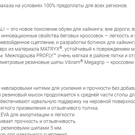
заказа на условиях 100% предоплаты для всех регионов.
 — это новое поколение обуви для хайкинга: вне дороги, вн
ь инновационные свойства беговых кроссовок — легкость и
евзойденное сцепление, и разработки ботинок для хайкинг
®
 Верх из материала MATRYX
, устойчивый к повреждением 
том. Межподошва PROFLY™ очень мягкая в районе пятки и о
®
иметровые резиновые шипы Vibram
Megagrip — кроссовки
 кевларовыми нитями для усиления и прочности без добав
 резиновый мысок продолжается к средней части стопы д
обеспечивают идеальную поддержку на неровной поверхнос
гкого приземления и отзывчивого толчка.
EVA для амортизации и легкости.
ивает прочность и отзывчивость.
с резиновыми шипами 5 мм.
ор для идеального сцепления.