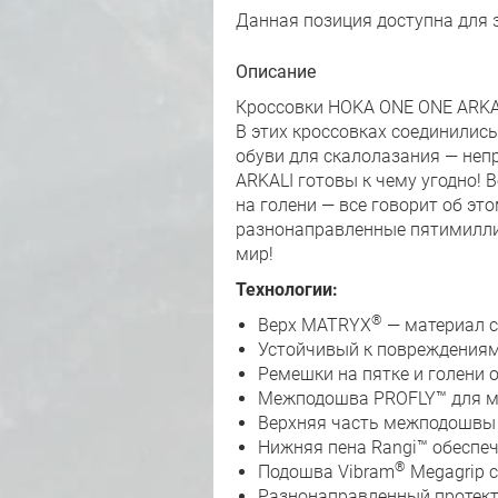
Данная позиция доступна для 
Описание
Кроссовки HOKA ONE ONE ARKALI
В этих кроссовках соединилис
обуви для скалолазания — непр
ARKALI готовы к чему угодно!
на голени — все говорит об э
разнонаправленные пятимилл
мир!
Технологии:
®
Верх MATRYX
— материал с
Устойчивый к повреждениям
Ремешки на пятке и голени 
Межподошва PROFLY™ для мя
Верхняя часть межподошвы 
Нижняя пена Rangi™ обеспеч
®
Подошва Vibram
Megagrip 
Разнонаправленный протект