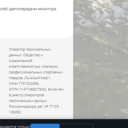
стей цветопередачи монитора.
Оператор персональных
данных: Общество с
ограниченной
ответственностью «Магазин
профессиональных спортивных
товаров „Лыжный Мир“»
(ИНН 7751523085,
ОГРН 1147746827942). Включён
в реестр операторов
персональных данных
Роскомнадзора, рег. № 77-23-
156092.
лючается только