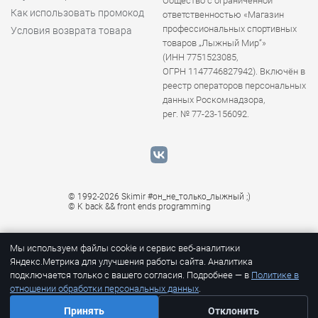
Общество с ограниченной
Как использовать промокод
ответственностью «Магазин
профессиональных спортивных
Условия возврата товара
товаров „Лыжный Мир“»
(ИНН 7751523085,
ОГРН 1147746827942). Включён в
реестр операторов персональных
данных Роскомнадзора,
рег. № 77-23-156092.
© 1992-2026 Skimir #он_не_только_лыжный ;)
© K
back && front ends programming
Мы используем файлы cookie и сервис веб-аналитики
Яндекс.Метрика для улучшения работы сайта. Аналитика
подключается только с вашего согласия. Подробнее — в
Политике в
отношении обработки персональных данных
.
1
Принять
Отклонить