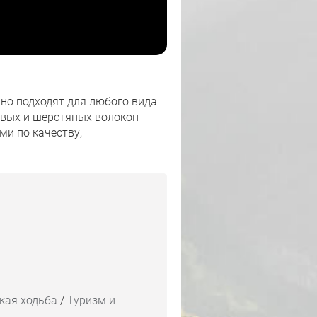
но подходят для любого вида
овых и шерстяных волокон
и по качеству,
кая ходьба
/
Туризм и