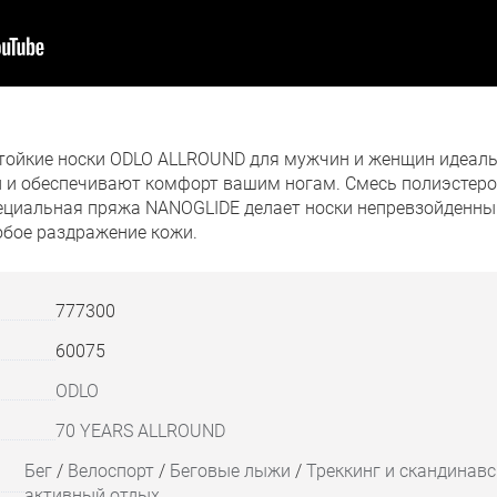
тойкие носки ODLO ALLROUND для мужчин и женщин идеаль
и и обеспечивают комфорт вашим ногам. Смесь полиэстер
ециальная пряжа NANOGLIDE делает носки непревзойденным
юбое раздражение кожи.
777300
60075
ODLO
70 YEARS ALLROUND
Бег
/
Велоспорт
/
Беговые лыжи
/
Треккинг и скандинавс
активный отдых